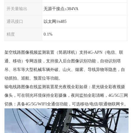
开关量输出
无源干接点≤384VA
通讯接口
以太网/rs485
精度
0.1%
架空线路图像视频监测装置（简易球机）支持4G-APN（电信、联
通、移动）专网连接，支持接入后台图像识别功能，自动识别塔
吊、吊车等大型机械车辆外破、山火、烟雾、导线异物等隐患，自
动抓拍、巡航、预置位等功能。
输电线路图像在线监测装置星光夜视全彩如昼：星光级全彩夜视摄
像头，可在弱光环境保持全彩摄像，夜间监拍全彩清晰，4G/5G三网
切换：具备4G/5G/WIFI全通信功能，可选移动/电信/联通物联网卡。