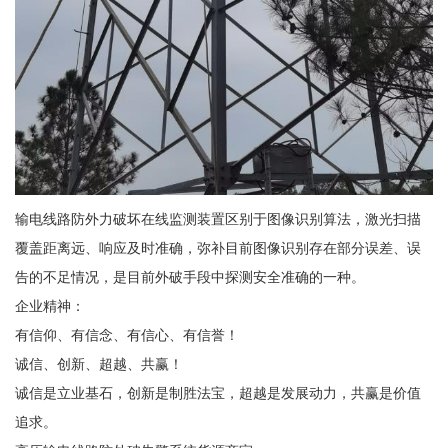
输电线路防外力破坏在线监测装置区别于图像识别算法，激光扫描
覆盖距离远、响应及时准确，弥补目前图像识别存在部分误差、误
告的不足情况，是目前外破手段中探测安全准确的一种。
企业精神：
有信仰、有信念、有信心、有信誉！
诚信、创新、超越、共赢！
诚信是立业基石，创新是制胜法宝，超越是发展动力，共赢是价值
追求。