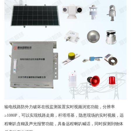
输电线路防外力破坏在线监测装置实时视频浏览功能，分辨率
≥1080P，可以实现线路走廊，杆塔塔基，隐患现场的实时视频，远
程喇叭含糊及声光报警功能，具备远程喇叭喊话，同时探测到物体