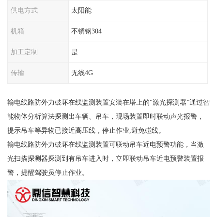
供电方式
太阳能
机箱
不锈钢304
加工定制
是
传输
无线4G
输电线路防外力破坏在线监测装置安装在塔上的“激光探测器”通过智
能物体分析算法探测出车辆、吊车，现场装置即时联动声光报警，
提示吊车等异物已接近高压线，停止作业,避免碰线。
输电线路防外力破坏在线监测装置可联动吊车近电预警功能，当激
光扫描探测器探测到有吊车进入时，立即联动吊车近电预警装置报
警，提醒驾驶员停止作业。