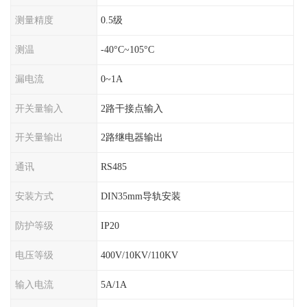
测量精度
0.5级
测温
-40°C~105°C
漏电流
0~1A
开关量输入
2路干接点输入
开关量输出
2路继电器输出
通讯
RS485
安装方式
DIN35mm导轨安装
防护等级
IP20
电压等级
400V/10KV/110KV
输入电流
5A/1A