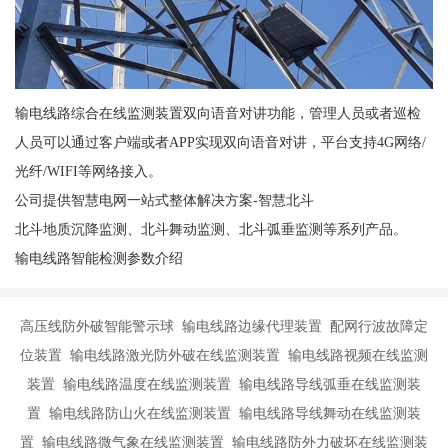
输电线路综合在线监测装置双向语音对讲功能，管理人员或者巡检
人员可以通过客户端或者APP实现双向语音对讲，平台支持4G网络/
光纤/WIFI等网络接入。
公司提供智慧电网一站式整体解决方案-智慧北斗
北斗地质沉降监测、北斗舞动监测、北斗弧垂监测等系列产品。
输电线路智能检测参数介绍
高压线防外破智能警示球 输电线路边缘代理装置 配网行波故障定
位装置 输电线路激光防外破在线监测装置 输电线路视频在线监测
装置 输电线路温度在线监测装置 输电线路导线弧垂在线监测装
置 输电线路防山火在线监测装置 输电线路导线舞动在线监测装
置 输电线路微气象在线监测装置 输电线路防外力破坏在线监测装