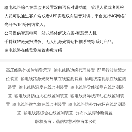
输电线路综合在线监测装置双向语音对讲功能，管理人员或者巡检
人员可以通过客户端或者APP实现双向语音对讲，平台支持4G网络/
光纤/WIFI等网络接入。
公司提供智慧电网一站式整体解决方案-智慧无人机
手持旋转激光扫描仪、无人机激光雷达扫描系统等系列产品。
输电线路在线监测装置参数介绍
高压线防外破智能警示球 输电线路边缘代理装置 配网行波故障定
位装置 输电线路激光防外破在线监测装置 输电线路视频在线监测
装置 输电线路温度在线监测装置 输电线路导线弧垂在线监测装
置 输电线路防山火在线监测装置 输电线路导线舞动在线监测装
置 输电线路微气象在线监测装置 输电线路防外力破坏在线监测装
置 输电线路综合在线监测装置 分布式故障诊断装置
版权所有：鼎信智慧科技有限公司