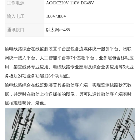
工作电源
AC/DC220V 110V DC48V
输入电压
100V/380V
通讯接口
以太网/rs485
输电线路综合在线监测装置平台层包含流媒体统一服务平台、物联
网统一接入平台、人工智能平台等7个基础平台，业务层包含移动应
用、架空线路专业应用、电缆线路专业应用及综合业务应用等5大业
务板块24项业务功能126个功能点。
输电线路综合在线监测装置具备微信客户端，实现监测线路状态数
据，并定时在微信上推送抓拍的图像，另可以通过微信客户端实时
抓拍现场照片、录像。