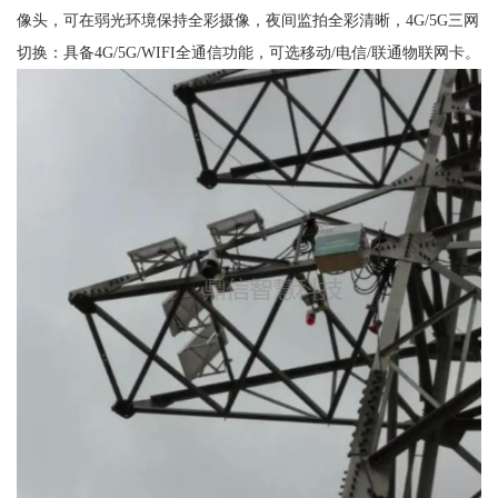
像头，可在弱光环境保持全彩摄像，夜间监拍全彩清晰，4G/5G三网
切换：具备4G/5G/WIFI全通信功能，可选移动/电信/联通物联网卡。