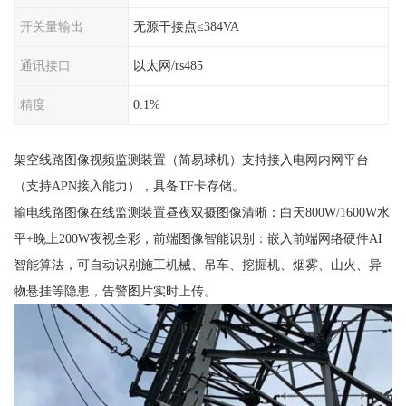
开关量输出
无源干接点≤384VA
通讯接口
以太网/rs485
精度
0.1%
架空线路图像视频监测装置（简易球机）支持接入电网内网平台
（支持APN接入能力），具备TF卡存储。
输电线路图像在线监测装置昼夜双摄图像清晰：白天800W/1600W水
平+晚上200W夜视全彩，前端图像智能识别：嵌入前端网络硬件AI
智能算法，可自动识别施工机械、吊车、挖掘机、烟雾、山火、异
物悬挂等隐患，告警图片实时上传。