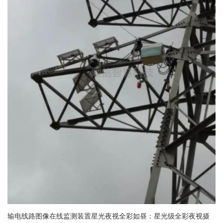
输电线路图像在线监测装置星光夜视全彩如昼：星光级全彩夜视摄