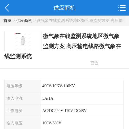
供应商机
首页
>
供应商机
> 微气象在线监测系统地区微气象监测方案 高压输
电线路微气象在线监测系统
微气象在线监测系统地区微气象
监测方案 高压输电线路微气象在
线监测系统
面议
电压等级
400V/10KV/110KV
输入电流
5A/1A
工作电源
AC/DC220V 110V DC48V
输入电压
100V/380V