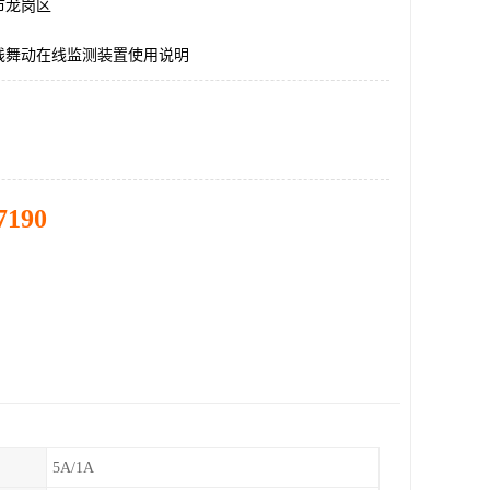
市龙岗区
线舞动在线监测装置使用说明
7190
5A/1A