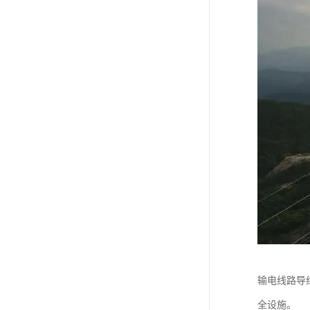
输电线路导
全设施。