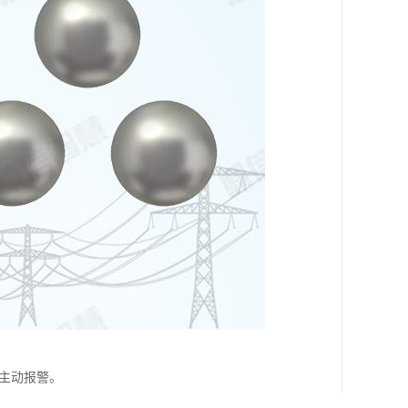
主动报警。