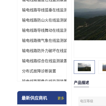
输电线路导线弧垂在线监测装置
输电线路防山火在线监测装置
输电线路导线舞动在线监测装置
输电线路微气象在线监测装置
输电线路防外力破坏在线监测装置
输电线路综合在线监测装置
分布式故障诊断装置
输电线路图像在线监测装置
产品描述
最新供应商机
更多
电压等级