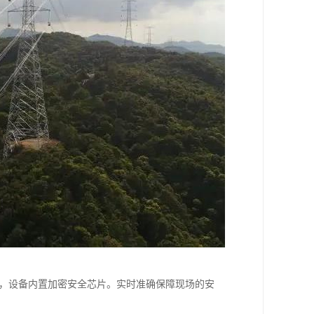
能，设备内置加密安全芯片。实时准确保障现场的安