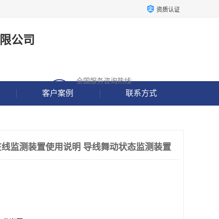
资质认证
限公司
全国服务咨询热线:
18938637190
客户案例
联系方式
线监测装置使用说明 导线舞动状态监测装置