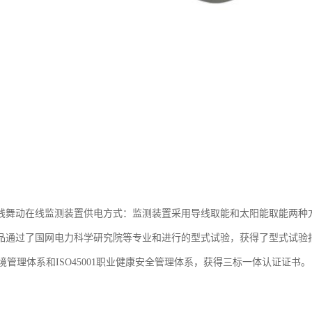
线舞动在线监测装置供电方式：监测装置采用导线取能和太阳能取能两种
品通过了国网电力科学研究院等专业和进行的型式试验，获得了型式试验报告
01环境管理体系和ISO45001职业健康安全管理体系，获得三标一体认证证书。