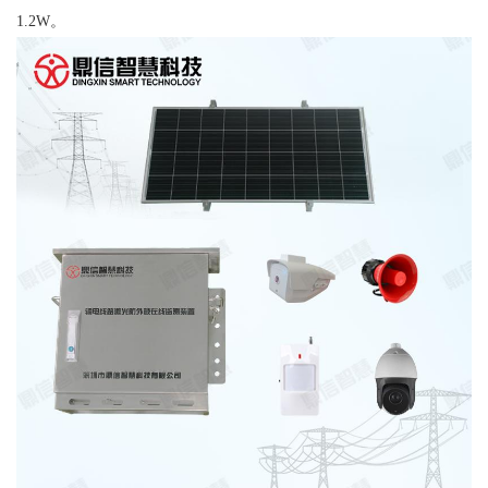
1.2W。