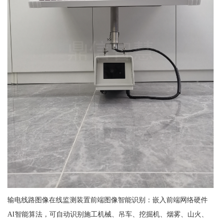
输电线路图像在线监测装置前端图像智能识别：嵌入前端网络硬件
AI智能算法，可自动识别施工机械、吊车、挖掘机、烟雾、山火、