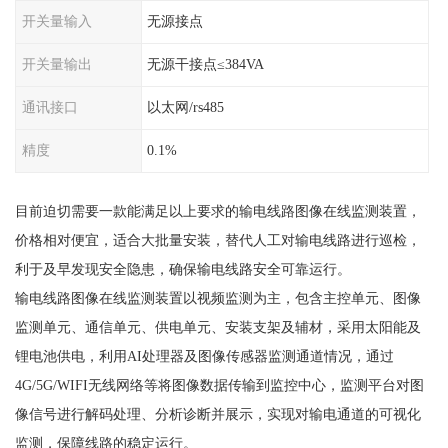
开关量输入
无源接点
开关量输出
无源干接点≤384VA
通讯接口
以太网/rs485
精度
0.1%
目前迫切需要一款能满足以上要求的输电线路图像在线监测装置，
价格相对便宜，适合大批量安装，替代人工对输电线路进行巡检，
利于及早发现安全隐患，确保输电线路安全可靠运行。
输电线路图像在线监测装置以视频监测为主，包含主控单元、图像
监测单元、通信单元、供电单元、安装支架及辅材，采用太阳能及
锂电池供电，利用AI处理器及图像传感器监测通道情况，通过
4G/5G/WIFI无线网络等将图像数据传输到监控中心，监测平台对图
像信号进行解码处理、分析诊断并展示，实现对输电通道的可视化
监测，保障线路的稳定运行。