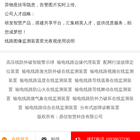
异物悬挂等隐患，告警图片实时上传。
公司人才战略：
研发智慧产品，搭建共享平台，汇集精英人才，提供优质服务，助
您成梦想！
线路图像监测装置星光夜视使用说明
高压线防外破智能警示球 输电线路边缘代理装置 配网行波故障定
位装置 输电线路激光防外破在线监测装置 输电线路视频在线监测
装置 输电线路温度在线监测装置 输电线路导线弧垂在线监测装
置 输电线路防山火在线监测装置 输电线路导线舞动在线监测装
置 输电线路微气象在线监测装置 输电线路防外力破坏在线监测装
置 输电线路综合在线监测装置 分布式故障诊断装置
版权所有：鼎信智慧科技有限公司
在线留言
短信
拔打电话 18938637190