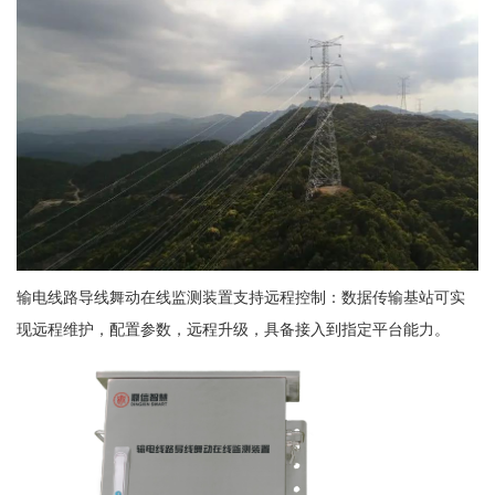
输电线路导线舞动在线监测装置支持远程控制：数据传输基站可实
现远程维护，配置参数，远程升级，具备接入到指定平台能力。