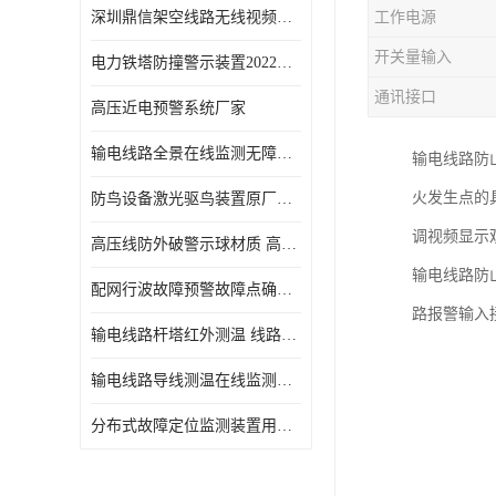
深圳鼎信架空线路无线视频监测系统DX-WPS100-SP各地通用
工作电源
开关量输入
电力铁塔防撞警示装置2022新报价
通讯接口
高压近电预警系统厂家
输电线路全景在线监测无障碍查看在运线路隐患
输电线路防
火发生点的
防鸟设备激光驱鸟装置原厂供应
调视频显示
高压线防外破警示球材质 高压警示球库存
输电线路防
配网行波故障预警故障点确定装置鼎信厂家材质特性
路报警输入
输电线路杆塔红外测温 线路测温系统参数介绍
输电线路导线测温在线监测装置使用说明 导线温度监测系统
分布式故障定位监测装置用途 线路在线故障定位装置