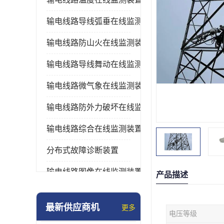
输电线路导线弧垂在线监测装置
输电线路防山火在线监测装置
输电线路导线舞动在线监测装置
输电线路微气象在线监测装置
输电线路防外力破坏在线监测装置
输电线路综合在线监测装置
分布式故障诊断装置
输电线路图像在线监测装置
产品描述
最新供应商机
更多
电压等级