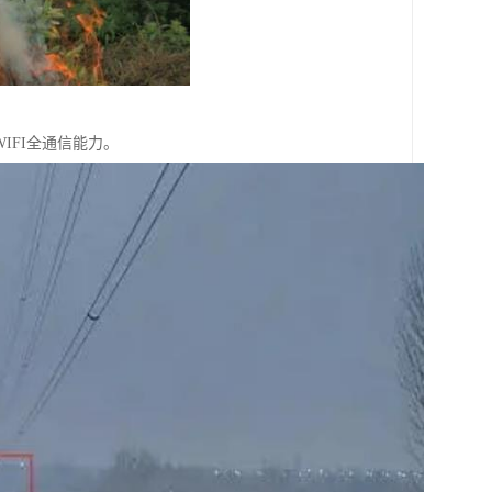
IFI全通信能力。