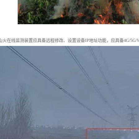
火在线监测装置应具备远程修改、设置设备IP地址功能，应具备4G/5G/W