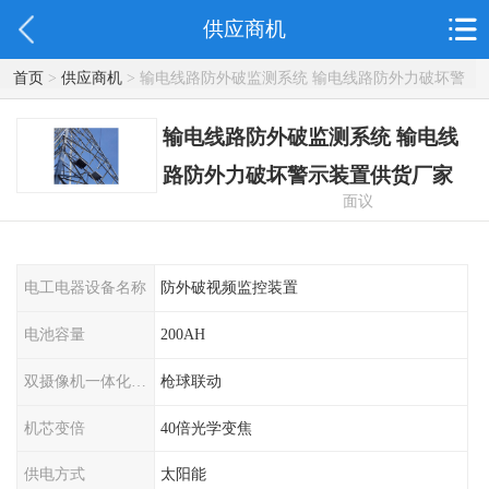
供应商机
首页
>
供应商机
> 输电线路防外破监测系统 输电线路防外力破坏警
示装置供货厂家
输电线路防外破监测系统 输电线
路防外力破坏警示装置供货厂家
面议
电工电器设备名称
防外破视频监控装置
电池容量
200AH
双摄像机一体化设计
枪球联动
机芯变倍
40倍光学变焦
供电方式
太阳能