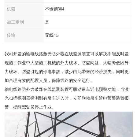
机箱
不锈钢304
加工定制
是
传输
无线4G
我司开发的输电线路激光防外破在线监测装置可以解决不能及时发
现施工作业中大型施工机械的外力破坏、防盗问题，大幅降低因外
力破坏、防盗引起的停电事故，减少由此带来的经济损失，同时更
加合理有效的配置人员，保障线路的安全运行。
输电线路防外力破坏在线监测装置可联动吊车近电预警功能，当激
光扫描探测器探测到有吊车进入时，立即联动吊车近电预警装置报
警，提醒驾驶员停止作业。