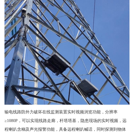
输电线路防外力破坏在线监测装置实时视频浏览功能，分辨率
≥1080P，可以实现线路走廊，杆塔塔基，隐患现场的实时视频，远
程喇叭含糊及声光报警功能，具备远程喇叭喊话，同时探测到物体