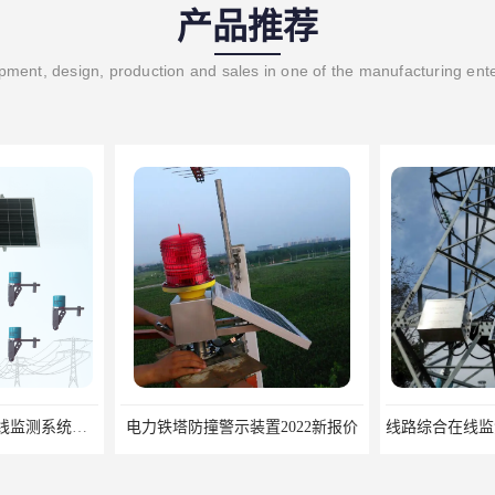
产品推荐
ment, design, production and sales in one of the manufacturing ent
输电线路导线温度在线监测系统国网南网测温系列
电力铁塔防撞警示装置2022新报价