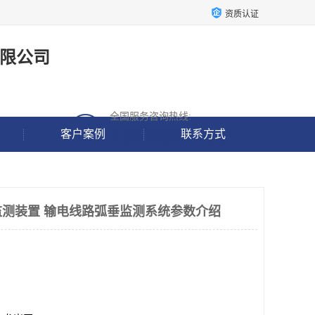
资质认证
限公司
全国服务咨询热线:
18938637190
客户案例
联系方式
测装置 输电线路弧垂监测系统参数介绍