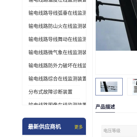
输电线路导线弧垂在线监测装置
输电线路防山火在线监测装置
输电线路导线舞动在线监测装置
输电线路微气象在线监测装置
输电线路防外力破坏在线监测装置
输电线路综合在线监测装置
分布式故障诊断装置
输电线路图像在线监测装置
产品描述
最新供应商机
更多
电压等级