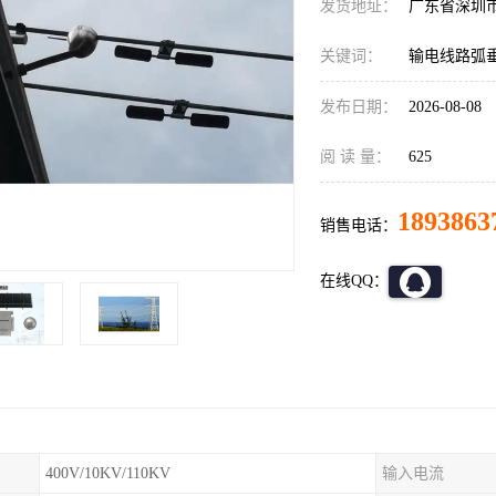
发货地址：
广东省深圳
关键词：
输电线路弧
发布日期：
2026-08-08
阅 读 量：
625
1893863
销售电话：
在线QQ：
400V/10KV/110KV
输入电流