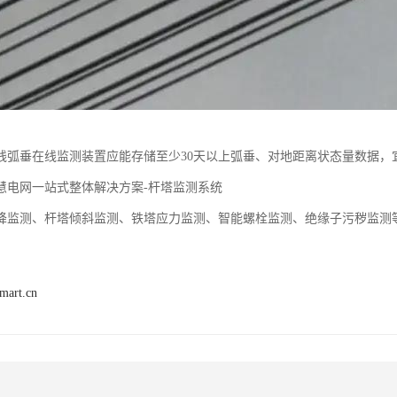
线弧垂在线监测装置应能存储至少30天以上弧垂、对地距离状态量数据，
慧电网一站式整体解决方案-杆塔监测系统
降监测、杆塔倾斜监测、铁塔应力监测、智能螺栓监测、绝缘子污秽监测
mart.cn