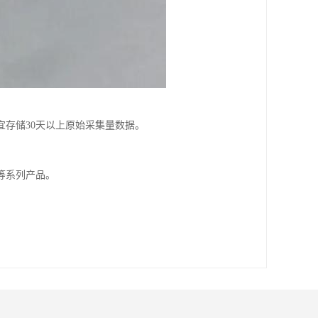
宜存储30天以上原始采集量数据。
等系列产品。