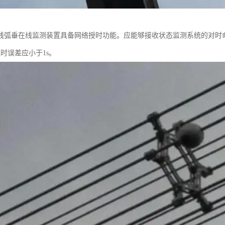
线弧垂在线监测装置具备网络授时功能。应能够接收状态监测系统的对时命
走时误差应小于1s。