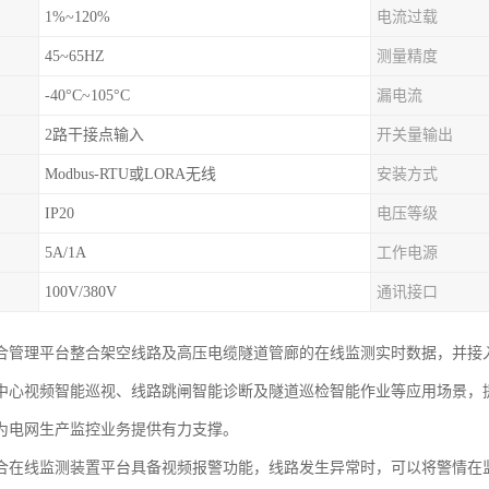
1%~120%
电流过载
45~65HZ
测量精度
-40°C~105°C
漏电流
2路干接点输入
开关量输出
Modbus-RTU或LORA无线
安装方式
IP20
电压等级
5A/1A
工作电源
100V/380V
通讯接口
合管理平台整合架空线路及高压电缆隧道管廊的在线监测实时数据，并接
中心视频智能巡视、线路跳闸智能诊断及隧道巡检智能作业等应用场景，
为电网生产监控业务提供有力支撑。
合在线监测装置平台具备视频报警功能，线路发生异常时，可以将警情在