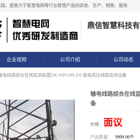
鼎信智慧科技有限公司位于深圳市龙岗区龙岗街道香玉儿工业园，是致力于智慧电网等行业智慧产品的研发、生产、销售、服务于一体的研发制造商，推出的智慧电网系列包括输电线路视频、图像、微云台、分布式故障定位、非接触故障监测、配网行波故障监测、电缆故障监测、防外破、防山火、覆冰、微气象、倾斜、测温、弧垂、舞动监测以及智能地钉、智能标志桩、布控球、警示球、防鸟等产品，已经应用于南网、国网相关现场！
鼎信智慧科技有
企业视频
公司介绍
公司动态
 输电线路综合在线监测装置DX-WPS100-ZH 输电高压线路监测设备
输电线路综合在线监测
备
面议
价格：
产品数量：
9999.00个