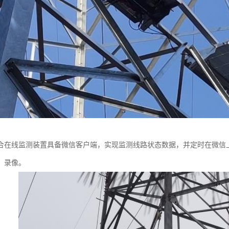
合在线监测装置具备微信客户端，实现监测线路状态数据，并定时在微信
、录像。