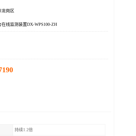
市龙岗区
线监测装置DX-WPS100-ZH
7190
持续1.2倍