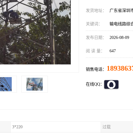
发货地址：
广东省深圳
关键词：
输电线路综合在
发布日期：
2026-08-09
阅 读 量：
647
1893863
销售电话：
在线QQ：
3*220
过载