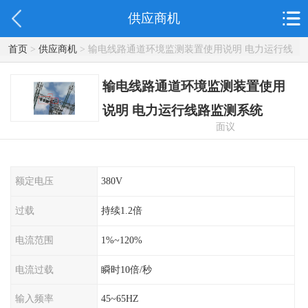
供应商机
首页
>
供应商机
> 输电线路通道环境监测装置使用说明 电力运行线
路监测系统
输电线路通道环境监测装置使用
说明 电力运行线路监测系统
面议
额定电压
380V
过载
持续1.2倍
电流范围
1%~120%
电流过载
瞬时10倍/秒
输入频率
45~65HZ