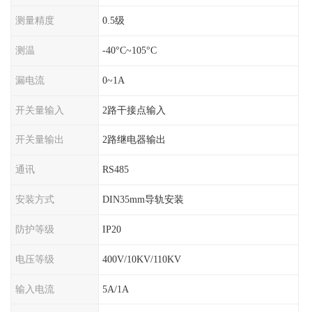
测量精度
0.5级
测温
-40°C~105°C
漏电流
0~1A
开关量输入
2路干接点输入
开关量输出
2路继电器输出
通讯
RS485
安装方式
DIN35mm导轨安装
防护等级
IP20
电压等级
400V/10KV/110KV
输入电流
5A/1A