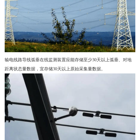
输电线路导线弧垂在线监测装置应能存储至少30天以上弧垂、对地
距离状态量数据，宜存储30天以上原始采集量数据。