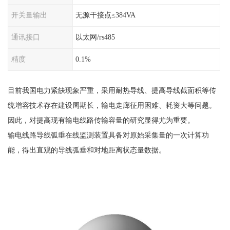
开关量输出
无源干接点≤384VA
通讯接口
以太网/rs485
精度
0.1%
目前我国电力紧缺现象严重，采用耐热导线、提高导线截面积等传
统增容技术存在建设周期长，输电走廊征用困难、耗资大等问题。
因此，对提高现有输电线路传输容量的研究显得尤为重要。
输电线路导线弧垂在线监测装置具备对原始采集量的一次计算功
能，得出直观的导线弧垂和对地距离状态量数据。