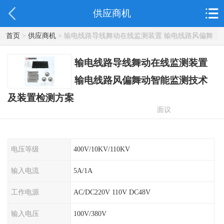
供应商机
首页
>
供应商机
> 输电线路导线舞动在线监测装置 输电线路风偏舞
动智能监测技术及装置检测方案
输电线路导线舞动在线监测装置
输电线路风偏舞动智能监测技术
及装置检测方案
面议
电压等级
400V/10KV/110KV
输入电流
5A/1A
工作电源
AC/DC220V 110V DC48V
输入电压
100V/380V