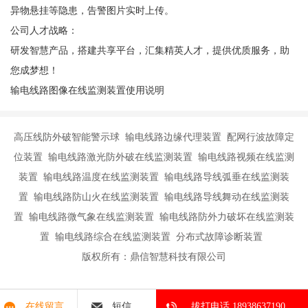
异物悬挂等隐患，告警图片实时上传。
公司人才战略：
研发智慧产品，搭建共享平台，汇集精英人才，提供优质服务，助
您成梦想！
输电线路图像在线监测装置使用说明
高压线防外破智能警示球 输电线路边缘代理装置 配网行波故障定
位装置 输电线路激光防外破在线监测装置 输电线路视频在线监测
装置 输电线路温度在线监测装置 输电线路导线弧垂在线监测装
置 输电线路防山火在线监测装置 输电线路导线舞动在线监测装
置 输电线路微气象在线监测装置 输电线路防外力破坏在线监测装
置 输电线路综合在线监测装置 分布式故障诊断装置
版权所有：鼎信智慧科技有限公司
在线留言
短信
拔打电话 18938637190