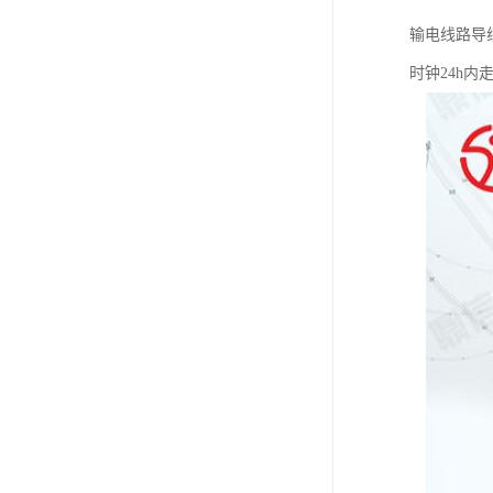
输电线路导
时钟24h内