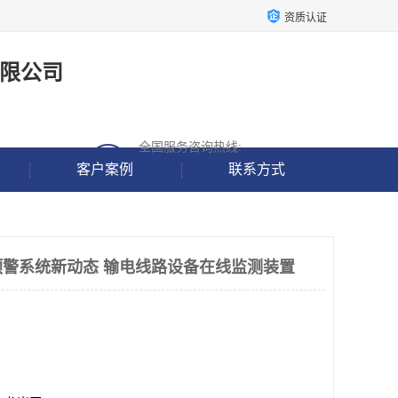
资质认证
限公司
全国服务咨询热线:
18938637190
客户案例
联系方式
警系统新动态 输电线路设备在线监测装置