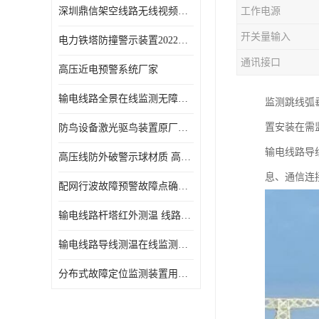
深圳鼎信架空线路无线视频监测系统DX-WPS100-SP各地通用
工作电源
开关量输入
电力铁塔防撞警示装置2022新报价
通讯接口
高压近电预警系统厂家
输电线路全景在线监测无障碍查看在运线路隐患
监测跳线弧
置安装在需
防鸟设备激光驱鸟装置原厂供应
输电线路导
高压线防外破警示球材质 高压警示球库存
息、通信连
配网行波故障预警故障点确定装置鼎信厂家材质特性
输电线路杆塔红外测温 线路测温系统参数介绍
输电线路导线测温在线监测装置使用说明 导线温度监测系统
分布式故障定位监测装置用途 线路在线故障定位装置