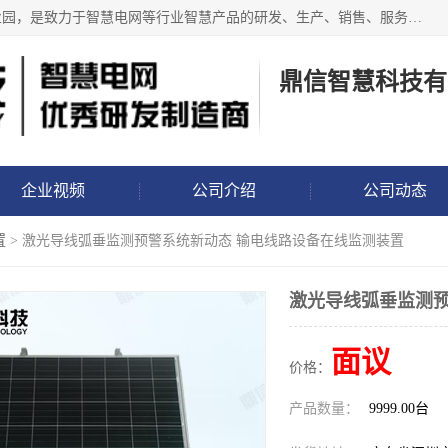
鼎信智慧科技有限公司位于深圳市龙岗区龙岗街道香玉儿工业园，是致力于智慧电网等行业智慧产品的研发、生产、销售、服务于一体的研发制造商，推出的智慧电网系列包括输电线路视频、图像、微云台、分布式故障定位、非接触故障监测、配网行波故障监测、电缆故障监测、防外破、防山火、覆冰、微气象、倾斜、测温、弧垂、舞动监测以及智能地钉、智能标志桩、布控球、警示球、防鸟等产品，已经应用于南网、国网相关现场！
鼎信智慧科技有
企业视频
公司介绍
公司动态
置
> 激光导线弧垂监测预警系统新动态 输电线路设备在线监测装置
激光导线弧垂监测预
面议
价格：
产品数量：
9999.00台