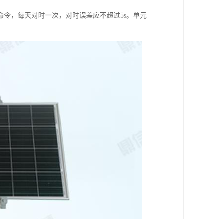
令，每天对时一次，对时误差应不超过5s。单元