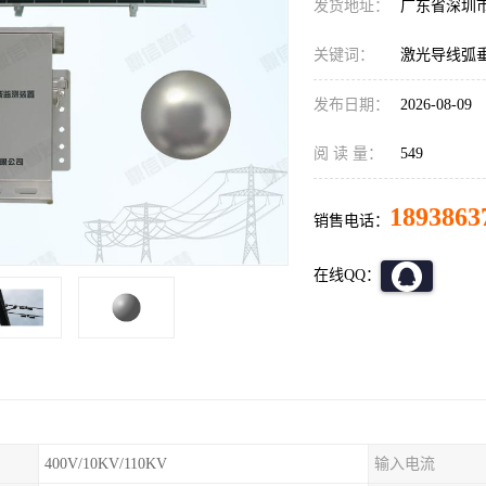
发货地址：
广东省深圳
关键词：
激光导线弧
发布日期：
2026-08-09
阅 读 量：
549
1893863
销售电话：
在线QQ：
400V/10KV/110KV
输入电流