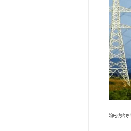
输电线路导