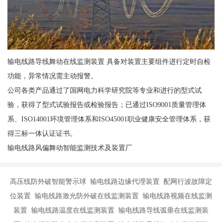
输电线路导线舞动在线监测装置 具备对装置主要组件进行定时自检
功能，异常情况需主动报警。
公司各类产品通过了国网电力科学研究院等专业和进行的型式试
验，获得了型式试验报告或检验报告；已通过ISO9001质量管理体
系、ISO14001环境管理体系和ISO45001职业健康安全管理体系，获
得三标一体认证证书。
输电线路风偏舞动智能监测技术及装置厂
高压线防外破智能警示球 输电线路边缘代理装置 配网行波故障定
位装置 输电线路激光防外破在线监测装置 输电线路视频在线监测
装置 输电线路温度在线监测装置 输电线路导线弧垂在线监测装