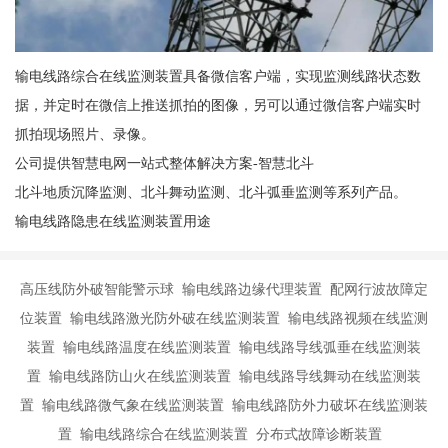
输电线路综合在线监测装置具备微信客户端，实现监测线路状态数
据，并定时在微信上推送抓拍的图像，另可以通过微信客户端实时
抓拍现场照片、录像。
公司提供智慧电网一站式整体解决方案-智慧北斗
北斗地质沉降监测、北斗舞动监测、北斗弧垂监测等系列产品。
输电线路隐患在线监测装置用途
高压线防外破智能警示球 输电线路边缘代理装置 配网行波故障定
位装置 输电线路激光防外破在线监测装置 输电线路视频在线监测
装置 输电线路温度在线监测装置 输电线路导线弧垂在线监测装
置 输电线路防山火在线监测装置 输电线路导线舞动在线监测装
置 输电线路微气象在线监测装置 输电线路防外力破坏在线监测装
置 输电线路综合在线监测装置 分布式故障诊断装置