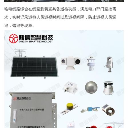
输电线路综合在线监测装置具备巡检功能，满足电力部门监控需
求，实时记录巡检人员巡视时间以及巡视间隔，防止巡视人员漏
巡，错巡等现象。