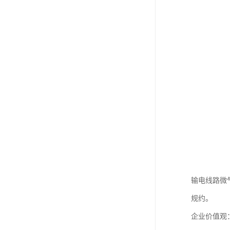
输电线路微
规约。
企业价值观