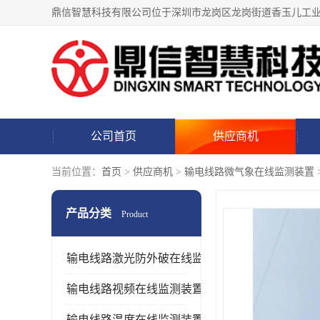
公司首页
供应商机
当前位置：
首页
>
供应商机
>
输电线路微气象在线监测装置
产品分类
Product
输电线路激光防外破在线监测装置
输电线路视频在线监测装置
输电线路温度在线监测装置