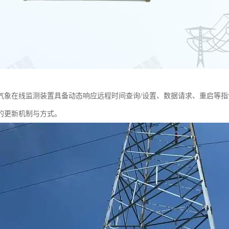
气象在线监测装置具备动态响应远程时间查询/设置、数据请求、重启等
的更新机制与方式。