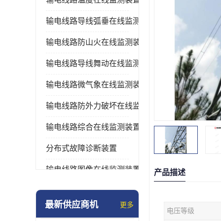
输电线路导线弧垂在线监测装置
输电线路防山火在线监测装置
输电线路导线舞动在线监测装置
输电线路微气象在线监测装置
输电线路防外力破坏在线监测装置
输电线路综合在线监测装置
分布式故障诊断装置
输电线路图像在线监测装置
产品描述
最新供应商机
更多
电压等级