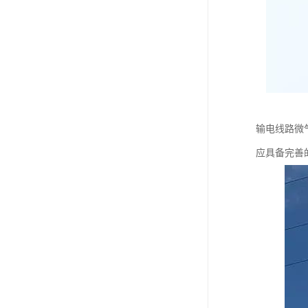
输电线路微
应具备完善