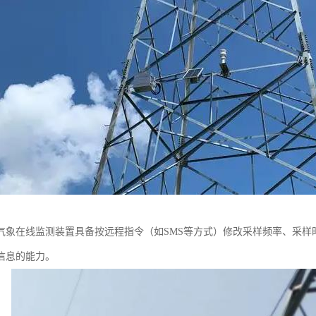
气象在线监测装置具备按远程指令（如SMS等方式）修改采样频率、采样时
信息的能力。