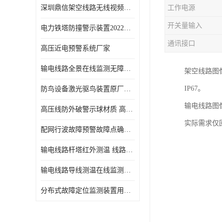
深圳鼎信架空线路无线视频监测系统DX-WPS100-SP各地通用
工作电源
开关量输入
电力铁塔防撞警示装置2022新报价
通讯接口
高压近电预警系统厂家
输电线路全景在线监测无障碍查看在运线路隐患
架空线路图
IP67。
防鸟设备激光驱鸟装置原厂供应
输电线路图
高压线防外破警示球材质 高压警示球库存
实际需求仅
配网行波故障预警故障点确定装置鼎信厂家材质特性
输电线路杆塔红外测温 线路测温系统参数介绍
输电线路导线测温在线监测装置使用说明 导线温度监测系统
分布式故障定位监测装置用途 线路在线故障定位装置