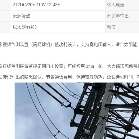
AC/DC220V 110V DC48V
输入电压
无源接点
开关量输出
以太网/rs485
精度
像视频监测装置（简易球机）低功耗设计，支持宽电压输入，适合太阳能电池
像在线监测装置监控周期自由设置：可缩短至1min一拍，大大缩短图像
回传识别出的隐患图像，节省通信费用，保持较低功耗，延长待机时间；在线