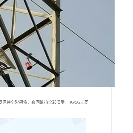
保持全彩摄像，夜间监拍全彩清晰，4G/5G三网