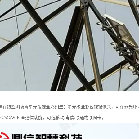
像在线监测装置星光夜视全彩如昼：星光级全彩夜视摄像头，可在弱光环境
G/5G/WIFI全通信功能，可选移动/电信/联通物联网卡。