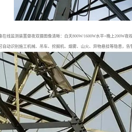
在线监测装置昼夜双摄图像清晰：白天800W/1600W水平+晚上200W
可自动识别施工机械、吊车、挖掘机、烟雾、山火、异物悬挂等隐患，告