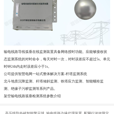
输电线路导线弧垂在线监测装置具备网络授时功能。应能够接收状
态监测系统的对时命令，每天对时一次，对时误差应不超过5s。单元
时钟24h内走时误差应小于1s。
公司提供智慧电网一站式整体解决方案-杆塔监测系统
北斗地质沉降监测、杆塔倾斜监测、铁塔应力监测、智能螺栓监
测、绝缘子污秽监测等系列产品。
架空输电线路弧垂检测系统参数介绍
高压线防外破智能警示球 输电线路边缘代理装置 配网行波故障定