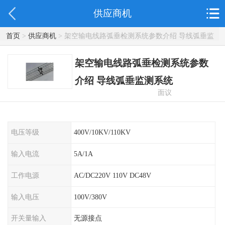
供应商机
首页
>
供应商机
> 架空输电线路弧垂检测系统参数介绍 导线弧垂监
测系统
架空输电线路弧垂检测系统参数
介绍 导线弧垂监测系统
面议
电压等级
400V/10KV/110KV
输入电流
5A/1A
工作电源
AC/DC220V 110V DC48V
输入电压
100V/380V
开关量输入
无源接点