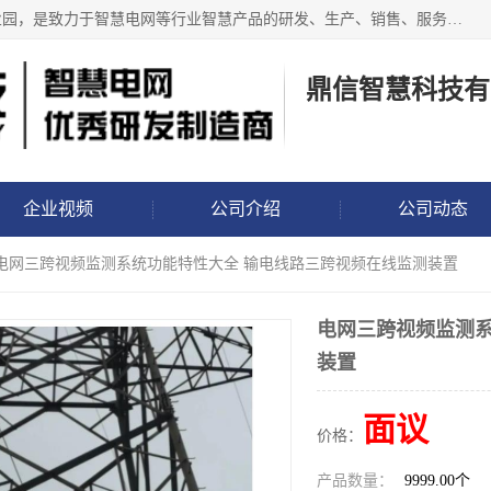
鼎信智慧科技有限公司位于深圳市龙岗区龙岗街道香玉儿工业园，是致力于智慧电网等行业智慧产品的研发、生产、销售、服务于一体的研发制造商，推出的智慧电网系列包括输电线路视频、图像、微云台、分布式故障定位、非接触故障监测、配网行波故障监测、电缆故障监测、防外破、防山火、覆冰、微气象、倾斜、测温、弧垂、舞动监测以及智能地钉、智能标志桩、布控球、警示球、防鸟等产品，已经应用于南网、国网相关现场！
鼎信智慧科技有
企业视频
公司介绍
公司动态
 电网三跨视频监测系统功能特性大全 输电线路三跨视频在线监测装置
电网三跨视频监测系
装置
面议
价格：
产品数量：
9999.00个