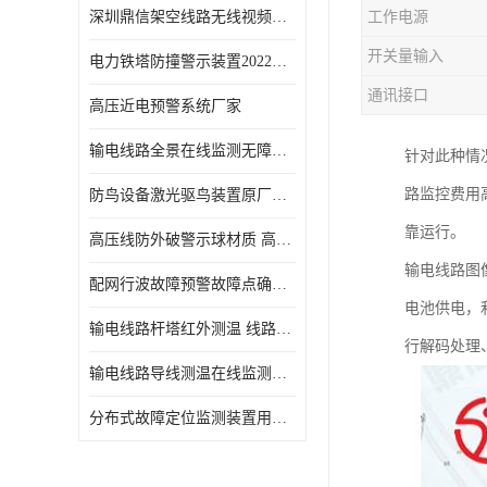
深圳鼎信架空线路无线视频监测系统DX-WPS100-SP各地通用
工作电源
开关量输入
电力铁塔防撞警示装置2022新报价
通讯接口
高压近电预警系统厂家
输电线路全景在线监测无障碍查看在运线路隐患
针对此种情
路监控费用
防鸟设备激光驱鸟装置原厂供应
靠运行。
高压线防外破警示球材质 高压警示球库存
输电线路图
配网行波故障预警故障点确定装置鼎信厂家材质特性
电池供电，
输电线路杆塔红外测温 线路测温系统参数介绍
行解码处理
输电线路导线测温在线监测装置使用说明 导线温度监测系统
分布式故障定位监测装置用途 线路在线故障定位装置