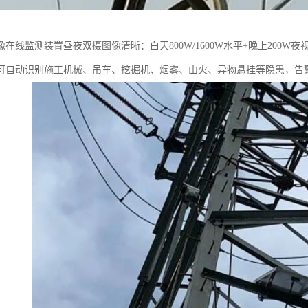
在线监测装置昼夜双摄图像清晰：白天800W/1600W水平+晚上200W
可自动识别施工机械、吊车、挖掘机、烟雾、山火、异物悬挂等隐患，告