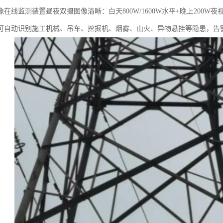
在线监测装置昼夜双摄图像清晰：白天800W/1600W水平+晚上200W
可自动识别施工机械、吊车、挖掘机、烟雾、山火、异物悬挂等隐患，告