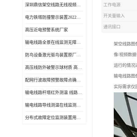
深圳鼎信架空线路无线视频监测系统DX-WPS100-SP各地通用
工作电源
开关量输入
电力铁塔防撞警示装置2022新报价
通讯接口
高压近电预警系统厂家
输电线路全景在线监测无障碍查看在运线路隐患
架空线路图
像/视频数
防鸟设备激光驱鸟装置原厂供应
运行的情况
高压线防外破警示球材质 高压警示球库存
输电线路图
配网行波故障预警故障点确定装置鼎信厂家材质特性
实际需求仅
输电线路杆塔红外测温 线路测温系统参数介绍
输电线路导线测温在线监测装置使用说明 导线温度监测系统
分布式故障定位监测装置用途 线路在线故障定位装置