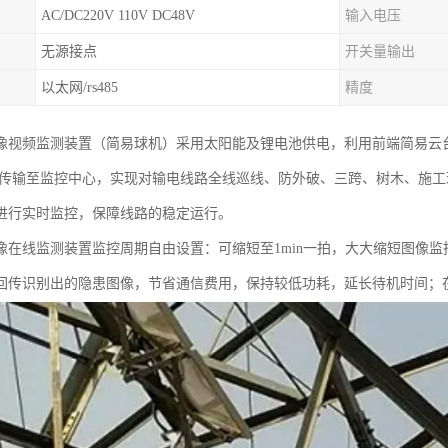
AC/DC220V 110V DC48V
输入电压
无源接点
开关量输出
以太网/rs485
精度
像视频监测装置（简易球机）采用太阳能及锂电池供电，利用前端简易云台摄
据传输至监控中心，实现对输电线路全线巡线、防外破、三跨、树木、施
进行实时监控，保障线路的稳定运行。
像在线监测装置监控周期自由设置：可缩短至1min一拍，大大缩短图像
回传识别出的隐患图像，节省通信费用，保持较低功耗，延长待机时间；在线