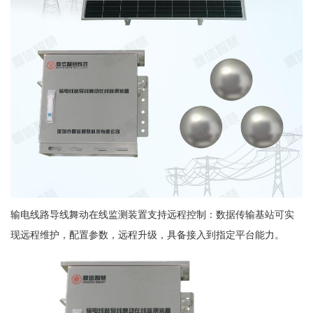
输电线路导线舞动在线监测装置支持远程控制：数据传输基站可实
现远程维护，配置参数，远程升级，具备接入到指定平台能力。