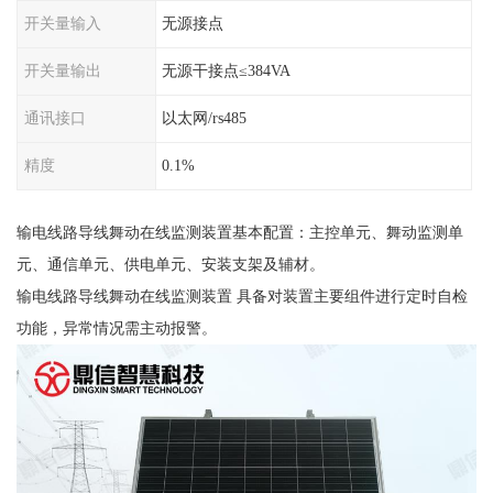
开关量输入
无源接点
开关量输出
无源干接点≤384VA
通讯接口
以太网/rs485
精度
0.1%
输电线路导线舞动在线监测装置基本配置：主控单元、舞动监测单
元、通信单元、供电单元、安装支架及辅材。
输电线路导线舞动在线监测装置 具备对装置主要组件进行定时自检
功能，异常情况需主动报警。