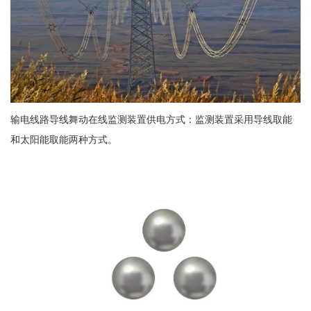
输电线路导线舞动在线监测装置供电方式：监测装置采用导线取能
和太阳能取能两种方式。