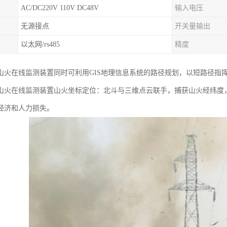
AC/DC220V 110V DC48V
输入电压
无源接点
开关量输出
以太网/rs485
精度
山火在线监测装置同时可利用GIS地理信息系统的路径规划，以短路径指
山火在线监测装置山火坐标定位：北斗与三维点云联手，捕获山火经纬度
经济和人力损失。