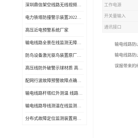
深圳鼎信架空线路无线视频监测系统DX-WPS100-SP各地通用
工作电源
开关量输入
电力铁塔防撞警示装置2022新报价
通讯接口
高压近电预警系统厂家
输电线路全景在线监测无障碍查看在运线路隐患
输电线路防
输电线路防
防鸟设备激光驱鸟装置原厂供应
误报带来的
高压线防外破警示球材质 高压警示球库存
配网行波故障预警故障点确定装置鼎信厂家材质特性
输电线路杆塔红外测温 线路测温系统参数介绍
输电线路导线测温在线监测装置使用说明 导线温度监测系统
分布式故障定位监测装置用途 线路在线故障定位装置