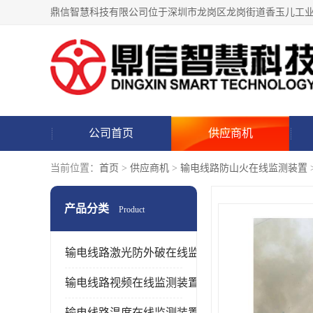
公司首页
供应商机
当前位置：
首页
>
供应商机
>
输电线路防山火在线监测装置
产品分类
Product
输电线路激光防外破在线监测装置
输电线路视频在线监测装置
输电线路温度在线监测装置