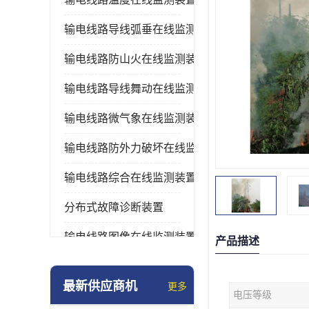
输电线路导线弧垂在线监测装置
输电线路防山火在线监测装置
输电线路导线舞动在线监测装置
输电线路微气象在线监测装置
输电线路防外力破坏在线监测装置
输电线路综合在线监测装置
分布式故障诊断装置
输电线路图像在线监测装置
产品描述
最新供应商机
更多
电压等级