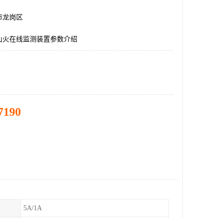
市龙岗区
山火在线监测装置参数介绍
7190
5A/1A