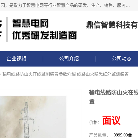
鼎信智慧科技有限公司位于深圳市龙岗区龙岗街道香玉儿工业园，是致力于智慧电网等行业智慧产品的研发、生产、销售、服务于一体的研发制造商，推出的智慧电网系列包括输电线路视频、图像、微云台、分布式故障定位、非接触故障监测、配网行波故障监测、电缆故障监测、防外破、防山火、覆冰、微气象、倾斜、测温、弧垂、舞动监测以及智能地钉、智能标志桩、布控球、警示球、防鸟等产品，已经应用于南网、国网相关现场！
鼎信智慧科技有
企业视频
公司介绍
公司动态
> 输电线路防山火在线监测装置参数介绍 线路山火隐患红外监测装置
输电线路防山火在线
置
面议
价格：
产品数量：
9999.00台