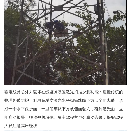
输电线路防外力破坏在线监测装置激光扫描探测功能：颠覆传统的
物理外破防护，利用高精度激光水平扫描线路下方安全距离处，形
成一个水平保护面，一旦吊车从下方或侧面驶入，碰到激光面，立
即启动报警，联动视频录像、吊车驾驶室也会联动告警，提醒驾驶
人员注意高压碰线