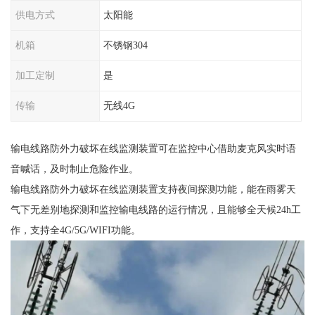
供电方式
太阳能
机箱
不锈钢304
加工定制
是
传输
无线4G
输电线路防外力破坏在线监测装置可在监控中心借助麦克风实时语
音喊话，及时制止危险作业。
输电线路防外力破坏在线监测装置支持夜间探测功能，能在雨雾天
气下无差别地探测和监控输电线路的运行情况，且能够全天候24h工
作，支持全4G/5G/WIFI功能。