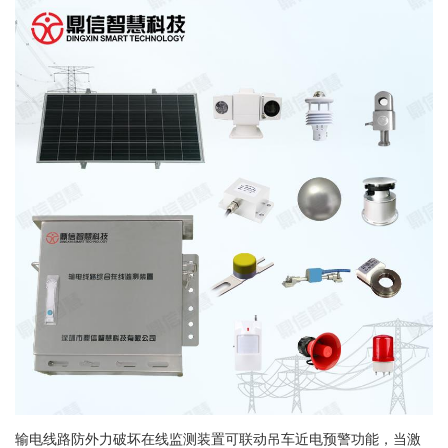
输电线路防外力破坏在线监测装置可联动吊车近电预警功能，当激