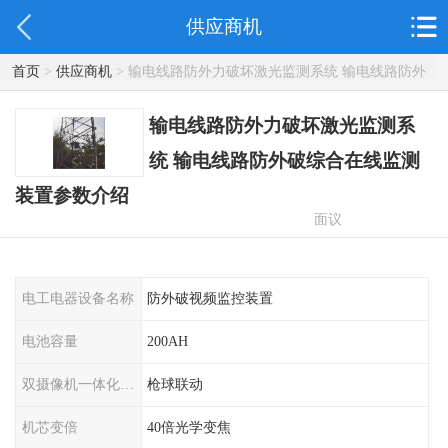
供应商机
首页
>
供应商机
> 输电线路防外力破坏激光监测系统 输电线路防外
破综合在线监测装置参数介绍
输电线路防外力破坏激光监测系
统 输电线路防外破综合在线监测
装置参数介绍
面议
电工电器设备名称
防外破视频监控装置
电池容量
200AH
双摄像机一体化设计
枪球联动
机芯变倍
40倍光学变焦