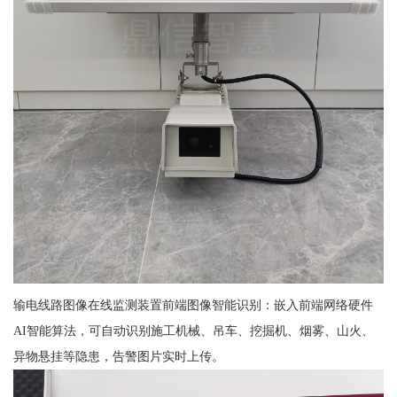
输电线路图像在线监测装置前端图像智能识别：嵌入前端网络硬件
AI智能算法，可自动识别施工机械、吊车、挖掘机、烟雾、山火、
异物悬挂等隐患，告警图片实时上传。