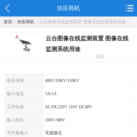
供应商机
首页
>
供应商机
> 云台图像在线监测装置 图像在线监测系统用途
云台图像在线监测装置 图像在线
监测系统用途
面议
电压等级
400V/10KV/110KV
输入电流
5A/1A
工作电源
AC/DC220V 110V DC48V
输入电压
100V/380V
开关量输入
无源接点