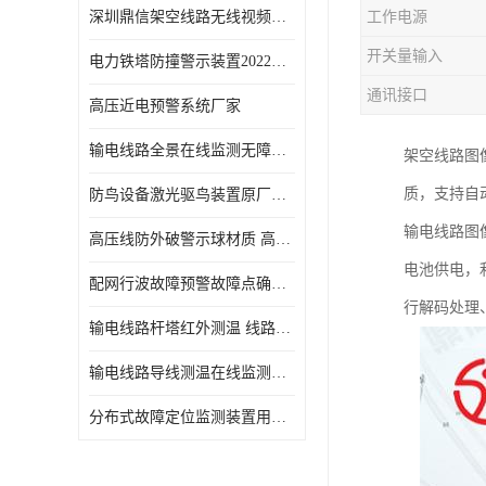
深圳鼎信架空线路无线视频监测系统DX-WPS100-SP各地通用
工作电源
开关量输入
电力铁塔防撞警示装置2022新报价
通讯接口
高压近电预警系统厂家
输电线路全景在线监测无障碍查看在运线路隐患
架空线路图
质，支持自
防鸟设备激光驱鸟装置原厂供应
输电线路图
高压线防外破警示球材质 高压警示球库存
电池供电，
配网行波故障预警故障点确定装置鼎信厂家材质特性
行解码处理
输电线路杆塔红外测温 线路测温系统参数介绍
输电线路导线测温在线监测装置使用说明 导线温度监测系统
分布式故障定位监测装置用途 线路在线故障定位装置