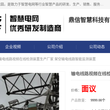
鼎信智慧科技有限公司位于深圳市龙岗区龙岗街道香玉儿工业园，是致力于智慧电网等行业智慧产品的研发、生产、销售、服务于一体的研发制造商，推出的智慧电网系列包括输电线路视频、图像、微云台、分布式故障定位、非接触故障监测、配网行波故障监测、电缆故障监测、防外破、防山火、覆冰、微气象、倾斜、测温、弧垂、舞动监测以及智能地钉、智能标志桩、布控球、警示球、防鸟等产品，已经应用于南网、国网相关现场！
鼎信智慧科技有
企业视频
公司介绍
公司动态
 输电线路视频在线检测装置生产厂家 架空输电线路智能监测装置
输电线路视频在线检
面议
价格：
产品数量：
9999.00个