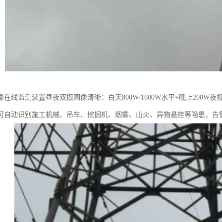
在线监测装置昼夜双摄图像清晰：白天800W/1600W水平+晚上200W
可自动识别施工机械、吊车、挖掘机、烟雾、山火、异物悬挂等隐患，告