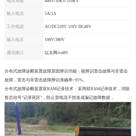
电压等级
400V/10KV/110KV
输入电流
5A/1A
工作电源
AC/DC220V 110V DC48V
输入电压
100V/380V
通讯接口
以太网/rs485
分布式故障诊断装置故障原因辨识功能：能辨识雷击故障与非雷击
故障，雷击与非雷击故障辨识准确率>95%。
分布式故障诊断装置双RAM记录技术：采用双RAM记录技术，消除
暂态信号“记录死区”，防止雷电流干扰造成漏记故障数据 。