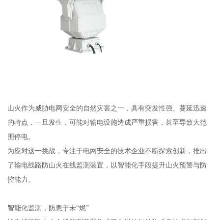
山火作为威胁电网安全的自然灾害之一，具有突发性强、蔓延迅速
的特点，一旦发生，可能对输电设施造成严重损害，甚至导致大范
围停电。
为应对这一挑战，专注于电网安全的技术企业不断探索创新，推出
了输电线路防山火在线监测装置，以智能化手段提升山火预警与防
控能力。
智能化监测，防患于未“燃”