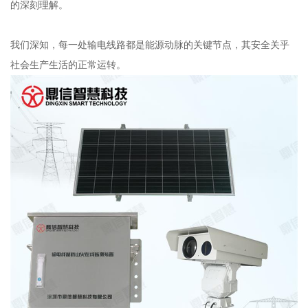
的深刻理解。
我们深知，每一处输电线路都是能源动脉的关键节点，其安全关乎
社会生产生活的正常运转。