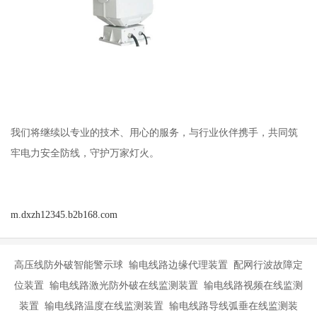
我们将继续以专业的技术、用心的服务，与行业伙伴携手，共同筑
牢电力安全防线，守护万家灯火。
m.dxzh12345.b2b168.com
高压线防外破智能警示球 输电线路边缘代理装置 配网行波故障定
位装置 输电线路激光防外破在线监测装置 输电线路视频在线监测
装置 输电线路温度在线监测装置 输电线路导线弧垂在线监测装