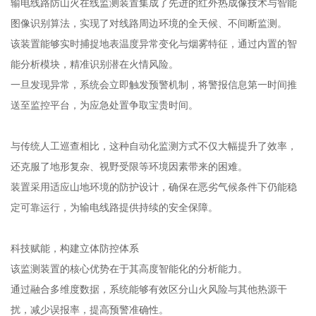
输电线路防山火在线监测装置集成了先进的红外热成像技术与智能
图像识别算法，实现了对线路周边环境的全天候、不间断监测。
该装置能够实时捕捉地表温度异常变化与烟雾特征，通过内置的智
能分析模块，精准识别潜在火情风险。
一旦发现异常，系统会立即触发预警机制，将警报信息第一时间推
送至监控平台，为应急处置争取宝贵时间。
与传统人工巡查相比，这种自动化监测方式不仅大幅提升了效率，
还克服了地形复杂、视野受限等环境因素带来的困难。
装置采用适应山地环境的防护设计，确保在恶劣气候条件下仍能稳
定可靠运行，为输电线路提供持续的安全保障。
科技赋能，构建立体防控体系
该监测装置的核心优势在于其高度智能化的分析能力。
通过融合多维度数据，系统能够有效区分山火风险与其他热源干
扰，减少误报率，提高预警准确性。