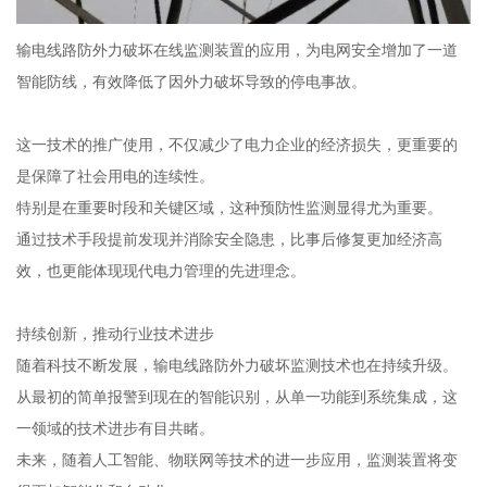
输电线路防外力破坏在线监测装置的应用，为电网安全增加了一道
智能防线，有效降低了因外力破坏导致的停电事故。
这一技术的推广使用，不仅减少了电力企业的经济损失，更重要的
是保障了社会用电的连续性。
特别是在重要时段和关键区域，这种预防性监测显得尤为重要。
通过技术手段提前发现并消除安全隐患，比事后修复更加经济高
效，也更能体现现代电力管理的先进理念。
持续创新，推动行业技术进步
随着科技不断发展，输电线路防外力破坏监测技术也在持续升级。
从最初的简单报警到现在的智能识别，从单一功能到系统集成，这
一领域的技术进步有目共睹。
未来，随着人工智能、物联网等技术的进一步应用，监测装置将变