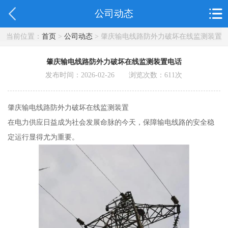
公司动态
当前位置：
首页
>
公司动态
> 肇庆输电线路防外力破坏在线监测装置
电话
肇庆输电线路防外力破坏在线监测装置电话
发布时间：2026-02-26 浏览次数：
611
次
肇庆输电线路防外力破坏在线监测装置
在电力供应日益成为社会发展命脉的今天，保障输电线路的安全稳
定运行显得尤为重要。