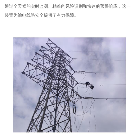
通过全天候的实时监测、精准的风险识别和快速的预警响应，这一
装置为输电线路安全提供了有力保障。