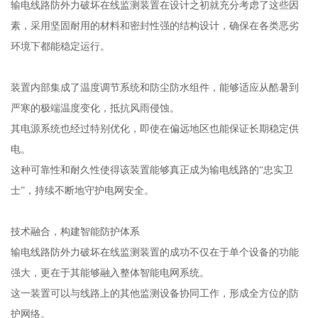
输电线路防外力破坏在线监测装置在设计之初就充分考虑了这些因
素，采用坚固耐用的材料和密封性强的结构设计，确保在各类恶劣
环境下都能稳定运行。
装置内部集成了温度调节系统和防尘防水组件，能够适应从酷暑到
严寒的极端温度变化，抵抗风雨侵蚀。
其电源系统也经过特别优化，即使在偏远地区也能保证长期稳定供
电。
这种可靠性和耐久性使得该装置能够真正成为输电线路的“忠实卫
士”，持续不断地守护电网安全。
技术融合，构建智能防护体系
输电线路防外力破坏在线监测装置的成功不仅在于单个设备的功能
强大，更在于其能够融入整体智能电网系统。
这一装置可以与线路上的其他监测设备协同工作，形成全方位的防
护网络。