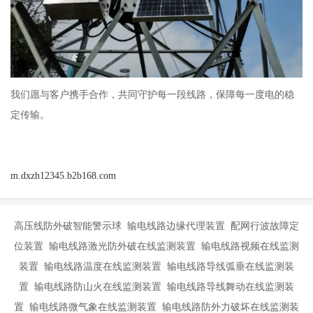
我们愿与客户携手合作，共同守护每一段线路，保障每一度电的稳
定传输。
m.dxzh12345.b2b168.com
高压线防外破智能警示球 输电线路边缘代理装置 配网行波故障定
位装置 输电线路激光防外破在线监测装置 输电线路视频在线监测
装置 输电线路温度在线监测装置 输电线路导线弧垂在线监测装
置 输电线路防山火在线监测装置 输电线路导线舞动在线监测装
置 输电线路微气象在线监测装置 输电线路防外力破坏在线监测装