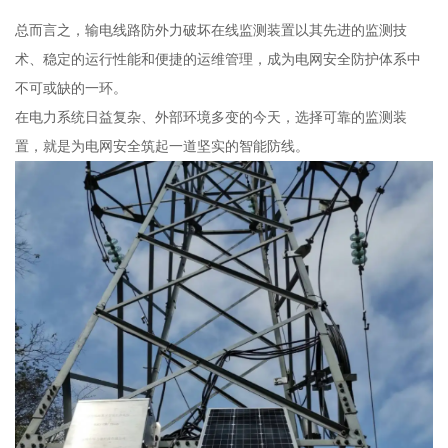
总而言之，输电线路防外力破坏在线监测装置以其先进的监测技
术、稳定的运行性能和便捷的运维管理，成为电网安全防护体系中
不可或缺的一环。
在电力系统日益复杂、外部环境多变的今天，选择可靠的监测装
置，就是为电网安全筑起一道坚实的智能防线。