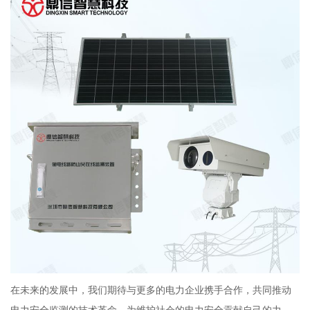
在未来的发展中，我们期待与更多的电力企业携手合作，共同推动
电力安全监测的技术革命，为维护社会的电力安全贡献自己的力