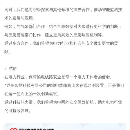
同时，我们也将积极探索与其他领域的跨界合作，推动智能监测技
术的发展与应用。
例如，与气象部门合作，结合气象数据对火险进行更科学的判断；
与应急管理部门协作，建立更为高效的应急响应机制等。
通过多方合作，我们希望为电力行业和社会的安全做出更大的贡
献。
5. 结语
在电力行业，保障输电线路安全是每一个电力工作者的使命。
*鼎信智慧科技有限公司的输电线路防山火在线监测装置，正是我们
在这一使命上的一次创新尝试。
通过科技的力量，我们希望为电网的安全保驾护航，助力电力行业
的可持续发展。