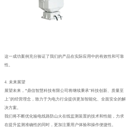
这一成功案例充分验证了我们的产品在实际应用中的有效性和可靠
性。
4. 未来展望
展望未来，*鼎信智慧科技有限公司将继续秉承“科技创新、质量至
上”的经营理念，致力于为电力行业提供更加智能化、全面安全的解
决方案。
我们将不断优化输电线路防山火在线监测装置的技术和性能，力求
在提升监测准确性的同时，更加注重用户体验和操作便捷性。