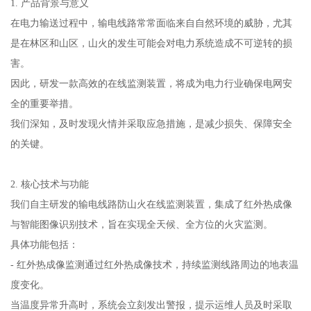
1. 产品背景与意义
在电力输送过程中，输电线路常常面临来自自然环境的威胁，尤其
是在林区和山区，山火的发生可能会对电力系统造成不可逆转的损
害。
因此，研发一款高效的在线监测装置，将成为电力行业确保电网安
全的重要举措。
我们深知，及时发现火情并采取应急措施，是减少损失、保障安全
的关键。
2. 核心技术与功能
我们自主研发的输电线路防山火在线监测装置，集成了红外热成像
与智能图像识别技术，旨在实现全天候、全方位的火灾监测。
具体功能包括：
- 红外热成像监测通过红外热成像技术，持续监测线路周边的地表温
度变化。
当温度异常升高时，系统会立刻发出警报，提示运维人员及时采取